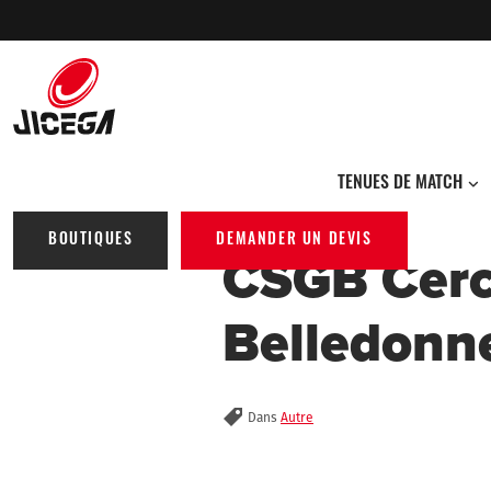
Accueil
/
Cas clients
/
CSGB Cercle Sportif Gresivaudan Belledonne
TENUES DE MATCH
BOUTIQUES
DEMANDER UN
DEVIS
CSGB Cerc
Belledonn
Dans
Autre