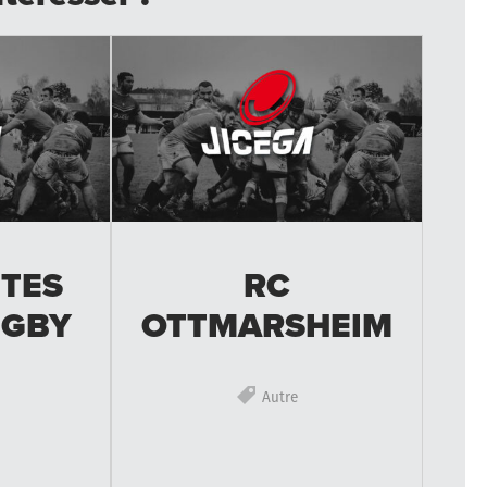
RC
TES
OTTMARSHEIM
UGBY
Autre