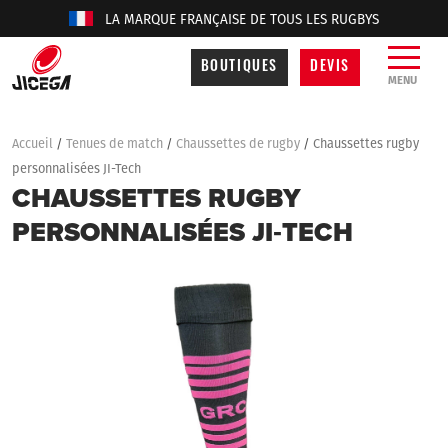
LA MARQUE FRANÇAISE DE TOUS LES RUGBYS
BOUTIQUES
DEVIS
MENU
Accueil
/
Tenues de match
/
Chaussettes de rugby
/
Chaussettes rugby
personnalisées JI-Tech
CHAUSSETTES RUGBY
PERSONNALISÉES JI‑TECH