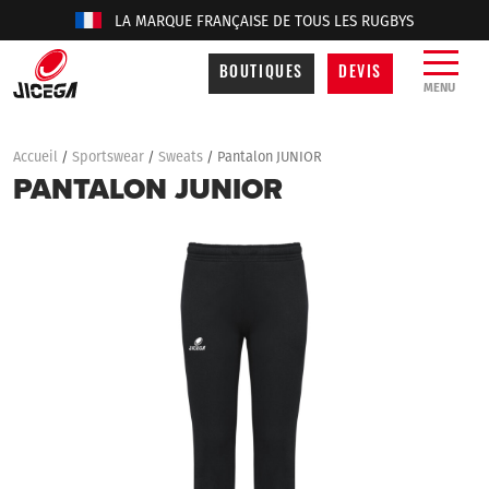
LA MARQUE FRANÇAISE DE TOUS LES RUGBYS
BOUTIQUES
DEVIS
MENU
Accueil
/
Sportswear
/
Sweats
/
Pantalon JUNIOR
PANTALON JUNIOR